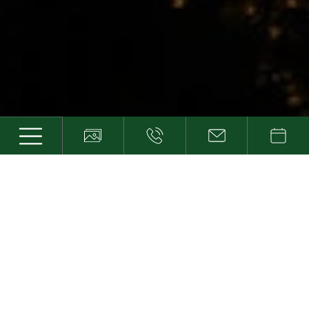
Goldene Mitte
URLAUB IN DORF TIROL
ZWISCHEN BERGEN UND
STADT
Wer Urlaub in Dorf Tirol in Südtirol macht, hat
gute Aussichten. Nicht nur auf die Gipfel und